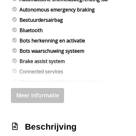
Autonomous emergency braking
Bestuurdersairbag
Bluetooth
Bots herkenning en activatie
Bots waarschuwing systeem
Brake assist system
Connected services
Elektronisch stabiliteits programma
Elektronische remkrachtverdeling
Meer informatie
Hoofd airbag(s) achter
Hoofd airbag(s) voor
Passagiersairbag
Beschrijving
Rijstrooksensor met correctie