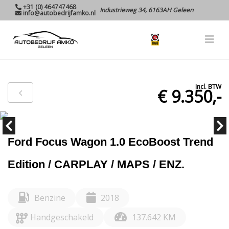
+31 (0) 464747468
Industrieweg 34, 6163AH Geleen
info@autobedrijfamko.nl
Incl. BTW
€ 9.350,-
Ford Focus Wagon 1.0 EcoBoost Trend
Edition / CARPLAY / MAPS / ENZ.
Benzine
2018
Handgeschakeld
137.642 KM