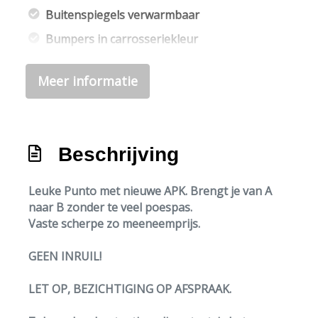
Buitenspiegels verwarmbaar
Bumpers in carrosseriekleur
Centrale vergrendeling met
Meer informatie
afstandsbediening
Lichtmetalen velgen 15"
Overige
Beschrijving
Anti blokkeer systeem
Bestuurdersairbag
Leuke Punto met nieuwe APK. Brengt je van A
naar B zonder te veel poespas.
Elektronische remkrachtverdeling
Vaste scherpe zo meeneemprijs.
Passagiersairbag
GEEN INRUIL!
LET OP, BEZICHTIGING OP AFSPRAAK.