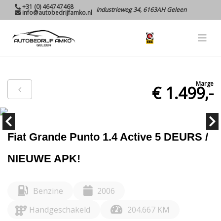
+31 (0) 464747468
Industrieweg 34, 6163AH Geleen
info@autobedrijfamko.nl
Marge
€ 1.499,-
Fiat Grande Punto 1.4 Active 5 DEURS /
NIEUWE APK!
Benzine
2006
Handgeschakeld
204.667 KM