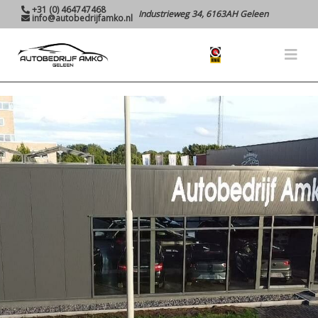
+31 (0) 464747468
Industrieweg 34, 6163AH Geleen
info@autobedrijfamko.nl